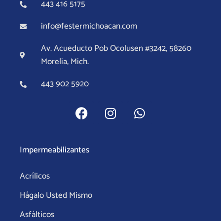
443 416 5175
info@festermichoacan.com
Av. Acueducto Pob Ocolusen #3242, 58260
Morelia, Mich.
443 902 5920
F
I
W
a
n
h
c
s
a
e
t
t
Impermeabilizantes
b
a
s
o
g
a
Acrílicos
o
r
p
k
a
p
Hágalo Usted Mismo
m
Asfálticos