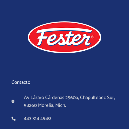
de
producto
Contacto
Av Lázaro Cárdenas 2560a, Chapultepec Sur,
58260 Morelia, Mich.
443 314 4940