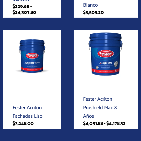
la
Blanco
$
229.68
-
$
24,307.80
$
3,503.20
página
de
producto
Rango
Este
de
producto
precios
tiene
desde
$4,051.
múltiples
hasta
variantes.
$4,178.
Las
opciones
Acrílicos
se
Acrílicos
Fester Acriton
pueden
Fester Acriton
Proshield Max 8
elegir
Fachadas Liso
Años
en
$
3,248.00
$
4,051.88
-
$
4,178.32
la
página