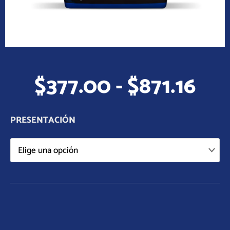
Ra
$
377.00
-
$
871.16
de
pre
des
PRESENTACIÓN
$37
has
$87