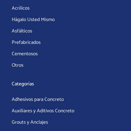
o
g
a
Acrílicos
o
r
p
k
a
p
Hágalo Usted Mismo
m
Asfálticos
Prefabricados
Cementosos
Otros
Categorías
Adhesivos para Concreto
Auxiliares y Aditivos Concreto
Grouts y Anclajes