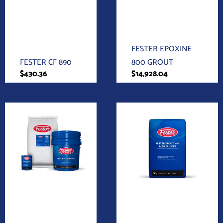
Grouts y Anclajes
Grouts y Anclajes
FESTER EPOXINE
FESTER CF 890
800 GROUT
$
430.36
$
14,928.04
Grouts y Anclajes
Grouts y Anclajes