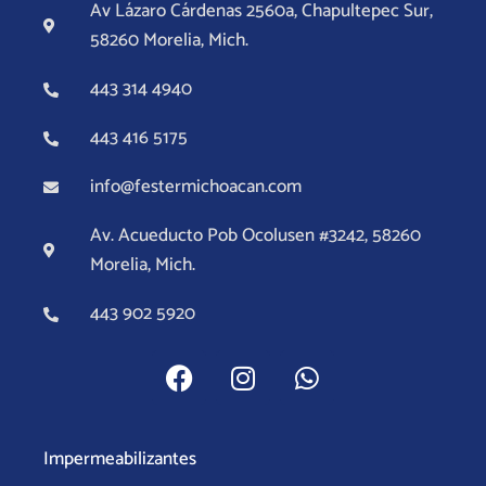
Av Lázaro Cárdenas 2560a, Chapultepec Sur,
58260 Morelia, Mich.
443 314 4940
443 416 5175
info@festermichoacan.com
Av. Acueducto Pob Ocolusen #3242, 58260
Morelia, Mich.
443 902 5920
F
I
W
a
n
h
c
s
a
e
t
t
Impermeabilizantes
b
a
s