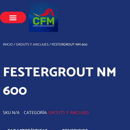
Ir
al
contenido
INICIO
/
GROUTS Y ANCLAJES
/ FESTERGROUT NM 600
FESTERGROUT NM
600
SKU
N/A
CATEGORÍA:
GROUTS Y ANCLAJES