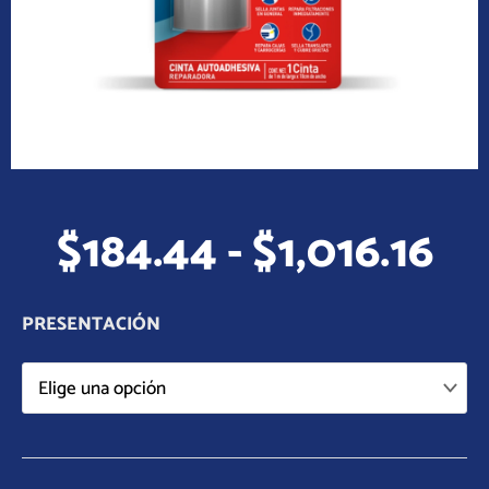
Ra
$
184.44
-
$
1,016.16
de
pr
de
PRESENTACIÓN
$1
ha
$1