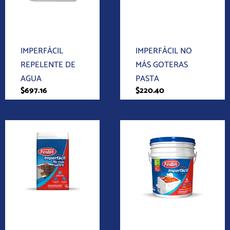
Hágalo Usted
Mismo
Hágalo Usted Mismo
IMPERFÁCIL
IMPERFÁCIL NO
REPELENTE DE
MÁS GOTERAS
AGUA
PASTA
$
697.16
$
220.40
Rango
Este
de
producto
precios:
tiene
desde
$491.84
múltiples
hasta
variantes.
$2,426.7
Las
opciones
se
Hágalo Usted