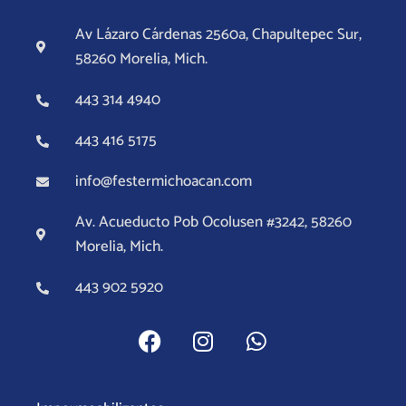
Av Lázaro Cárdenas 2560a, Chapultepec Sur,
58260 Morelia, Mich.
443 314 4940
443 416 5175
info@festermichoacan.com
Av. Acueducto Pob Ocolusen #3242, 58260
Morelia, Mich.
443 902 5920
F
I
W
a
n
h
c
s
a
e
t
t