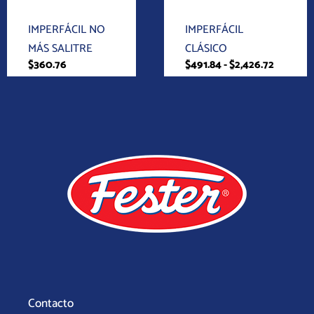
pueden
Mismo
Hágalo Usted Mismo
elegir
IMPERFÁCIL NO
IMPERFÁCIL
en
MÁS SALITRE
CLÁSICO
$
360.76
$
491.84
-
$
2,426.72
la
página
de
producto
Contacto