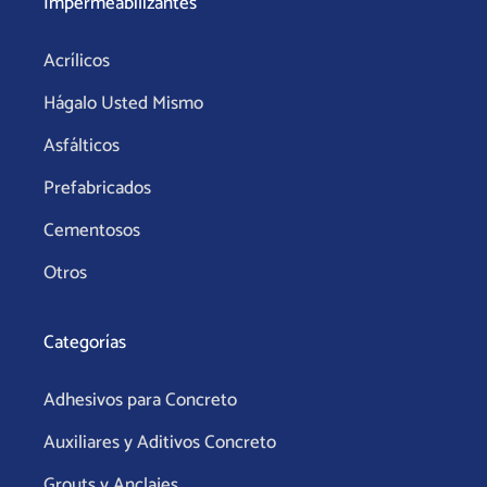
Impermeabilizantes
b
a
s
o
g
a
Acrílicos
o
r
p
k
a
p
Hágalo Usted Mismo
m
Asfálticos
Prefabricados
Cementosos
Otros
Categorías
Adhesivos para Concreto
Auxiliares y Aditivos Concreto
Grouts y Anclajes