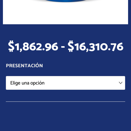
R
$
1,862.96
-
$
16,310.76
d
p
d
PRESENTACIÓN
$
h
$