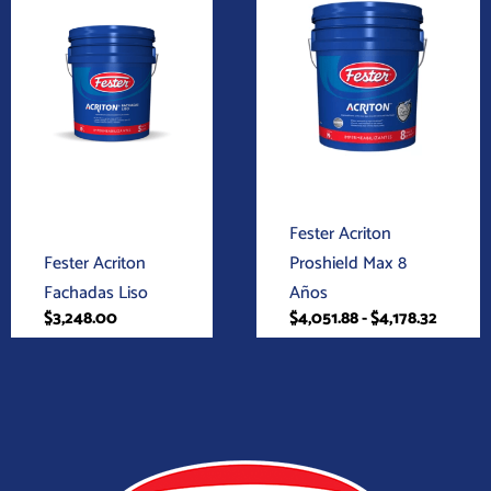
Rango
Este
de
de
de
producto
precios
producto
producto
tiene
desde
$4,051.
múltiples
hasta
variantes.
$4,178.
Las
opciones
Acrílicos
se
Acrílicos
Fester Acriton
pueden
Fester Acriton
Proshield Max 8
elegir
Fachadas Liso
Años
en
$
3,248.00
$
4,051.88
-
$
4,178.32
la
página
de
producto